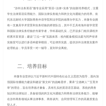
“涉外法务英语”微专业采用“英语+法律+实务”的创新培养模式，注重
学生法律英语应用能力、国际法律实务能力和跨文化沟通能力的培养。依
托东北财经大学国际商务外语学院和法学院的雄厚办学实力，本微专业拥
有一支兼具学术背景和实务经验的师资队伍，其中不乏具有海外留学背景
和国际法律实务经验的专家学者，学科基础扎实，已开设多门相关课程并
积累丰富资源；建设“三位一体”实践体系：校内配备模拟法庭与同声传译
实验室可以进行多语种庭审模拟，可赴律所实践，提供涉外法律真实案件
处理机会；学员享受一对一辅导，直到毕业离校。
二、培养目标
本微专业坚持以习近平新时代中国特色社会主义思想为指导，面向加
强国际传播能力建设和建设“新文科”的战略需求，秉承“立德树人”“五育并
举”的理念，旨在培养德才兼备，具有扎实的英语语言基础、系统的商务
知识和法律知识，具备较强的跨文化沟通能力和商务法律实务能力，能够
在涉外商务领域从事法律事务、商务谈判、合同管理等工作的高素质复合
型人才。